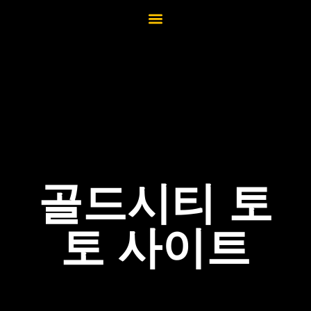
골드시티 토
토 사이트