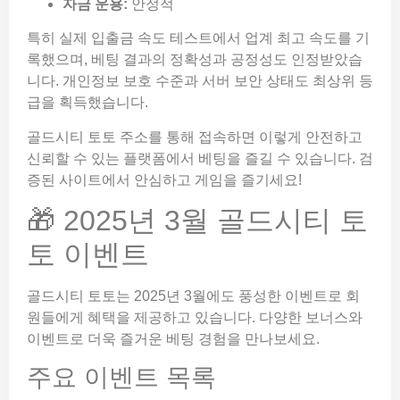
자금 운용:
안정적
특히 실제 입출금 속도 테스트에서 업계 최고 속도를 기
록했으며, 베팅 결과의 정확성과 공정성도 인정받았습
니다. 개인정보 보호 수준과 서버 보안 상태도 최상위 등
급을 획득했습니다.
골드시티 토토 주소를 통해 접속하면 이렇게 안전하고
신뢰할 수 있는 플랫폼에서 베팅을 즐길 수 있습니다. 검
증된 사이트에서 안심하고 게임을 즐기세요!
🎁 2025년 3월 골드시티 토
토 이벤트
골드시티 토토는 2025년 3월에도 풍성한 이벤트로 회
원들에게 혜택을 제공하고 있습니다. 다양한 보너스와
이벤트로 더욱 즐거운 베팅 경험을 만나보세요.
주요 이벤트 목록