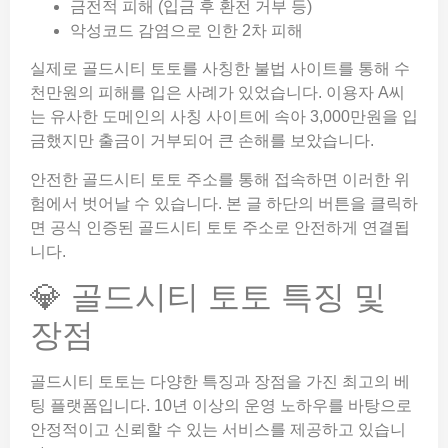
금전적 피해 (입금 후 환전 거부 등)
악성코드 감염으로 인한 2차 피해
실제로 골드시티 토토를 사칭한 불법 사이트를 통해 수
천만원의 피해를 입은 사례가 있었습니다. 이용자 A씨
는 유사한 도메인의 사칭 사이트에 속아 3,000만원을 입
금했지만 출금이 거부되어 큰 손해를 보았습니다.
안전한 골드시티 토토 주소를 통해 접속하면 이러한 위
험에서 벗어날 수 있습니다. 본 글 하단의 버튼을 클릭하
면 공식 인증된 골드시티 토토 주소로 안전하게 연결됩
니다.
💎 골드시티 토토 특징 및
장점
골드시티 토토는 다양한 특징과 장점을 가진 최고의 베
팅 플랫폼입니다. 10년 이상의 운영 노하우를 바탕으로
안정적이고 신뢰할 수 있는 서비스를 제공하고 있습니