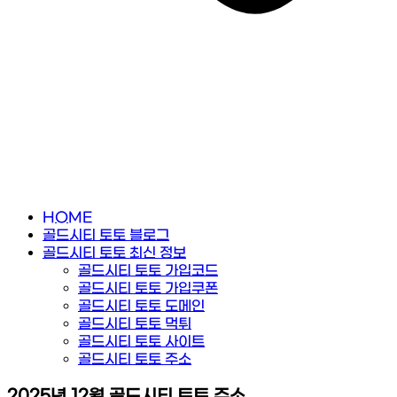
HOME
골드시티 토토 블로그
골드시티 토토 최신 정보
골드시티 토토 가입코드
골드시티 토토 가입쿠폰
골드시티 토토 도메인
골드시티 토토 먹튀
골드시티 토토 사이트
골드시티 토토 주소
2025년 12월 골드시티 토토 주소