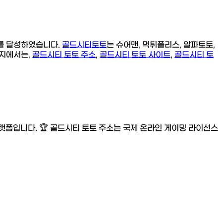
위를 달성하였습니다.
골드시티토토
는 슈어맨, 먹튀폴리스, 알파토토,
이지에서는,
골드시티 토토 주소
,
골드시티 토토 사이트
,
골드시티 토
랫폼입니다. 🏆 골드시티 토토 주소는 국제 온라인 게이밍 라이선스