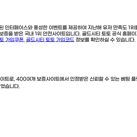
화된 인터페이스와 풍성한 이벤트를 제공하여 지난해 유저 만족도 1
보증을 받은 국내 1위 안전사이트입니다. 골드시티 토토 공식 홈페
토 가입쿠폰
,
골드시티 토토 가입코드
정보를 확인하실 수 있습니다.
이트로, 400여개 보증사이트에서 인정받은 신뢰할 수 있는 베팅 플
되었습니다.