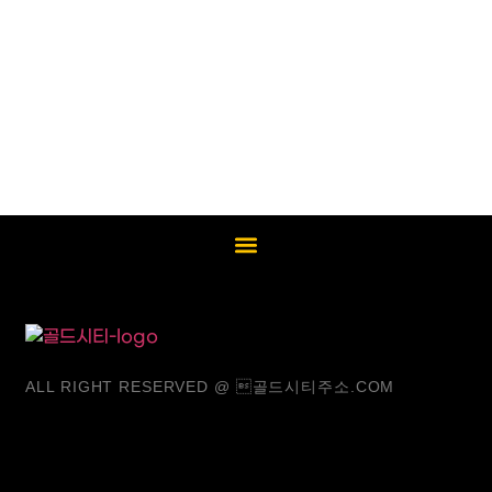
ALL RIGHT RESERVED @ 골드시티주소.COM