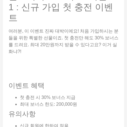
1 : 신규 가입 첫 충전 이벤
트
여러분, 이 이벤트 진짜 대박이에요! 처음 가입하시는 분
들을 위한 특별한 선물이죠. 첫 충전만 해도 30% 보너스
를 드려요. 최대 20만원까지 받을 수 있다고요? 이거 실
화냐?!
이벤트 혜택
첫 충전 시 30% 보너스 지급
최대 보너스 한도: 200,000원
유의사항
신규 회원에 한하여 적용