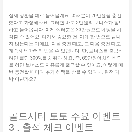
실제 상황을 예로 들어볼게요. 여러분이 20만원을 충전
했다고 가정해봐요. 그러면 바로 3만원의 보너스가 팡!
하고 들어옵니다. 이제 여러분은 23만원으로 베팅을 시
작할 수 있어요. 여기서 중요한 건, 이게 한 번으로 끝나
지 않는다는 거예요. 다음 충전 때도, 그 다음 충전 때도
계속해서 15%씩 받을 수 있답니다. 단, 보너스를 출금하
려면 롤링 300%를 채워야 해요. 즉, 69만원어치의 베팅
을 하면 보너스도 자유롭게 출금할 수 있어요. 이렇게 매
번 충전할 때마다 추가 혜택을 받을 수 있다니, 완전 대
박 아닌가요?
골드시티 토토 주요 이벤트
3 : 출석 체크 이벤트