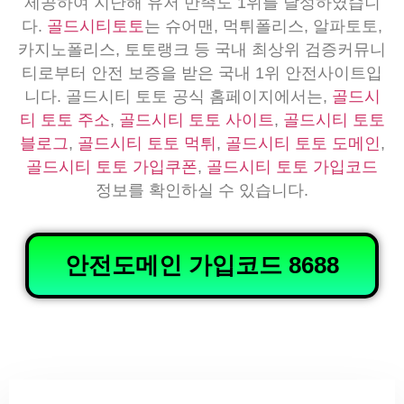
제공하여 지난해 유저 만족도 1위를 달성하였습니
다.
골드시티토토
는 슈어맨, 먹튀폴리스, 알파토토,
카지노폴리스, 토토랭크 등 국내 최상위 검증커뮤니
티로부터 안전 보증을 받은 국내 1위 안전사이트입
니다. 골드시티 토토 공식 홈페이지에서는,
골드시
티 토토 주소
,
골드시티 토토 사이트
,
골드시티 토토
블로그
,
골드시티 토토 먹튀
,
골드시티 토토 도메인
,
골드시티 토토 가입쿠폰
,
골드시티 토토 가입코드
정보를 확인하실 수 있습니다.
안전도메인 가입코드 8688