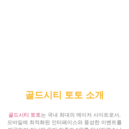
골드시티 토토 소개
골드시티 토토
는 국내 최대의 메이저 사이트로서,
모바일에 최적화된 인터페이스와 풍성한 이벤트를