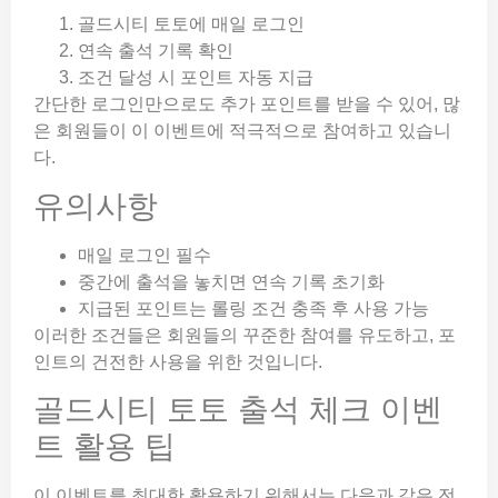
골드시티 토토에 매일 로그인
연속 출석 기록 확인
조건 달성 시 포인트 자동 지급
간단한 로그인만으로도 추가 포인트를 받을 수 있어, 많
은 회원들이 이 이벤트에 적극적으로 참여하고 있습니
다.
유의사항
매일 로그인 필수
중간에 출석을 놓치면 연속 기록 초기화
지급된 포인트는 롤링 조건 충족 후 사용 가능
이러한 조건들은 회원들의 꾸준한 참여를 유도하고, 포
인트의 건전한 사용을 위한 것입니다.
골드시티 토토 출석 체크 이벤
트 활용 팁
이 이벤트를 최대한 활용하기 위해서는 다음과 같은 전