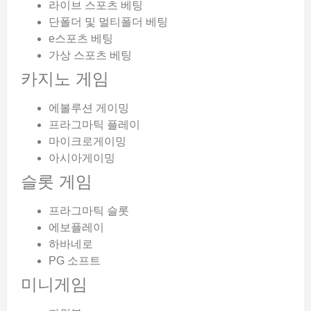
라이브 스포츠 베팅
단폴더 및 멀티폴더 베팅
e스포츠 베팅
가상 스포츠 베팅
카지노 게임
에볼루션 게이밍
프라그마틱 플레이
마이크로게이밍
아시아게이밍
슬롯 게임
프라그마틱 슬롯
에보플레이
하바네로
PG 소프트
미니게임