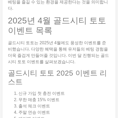
베팅을 즐길 수 있는 환경을 제공한다는 것을 의미합니
다.
2025년 4월 골드시티 토토
이벤트 목록
골드시티 토토는 2025년 4월에도 풍성한 이벤트를 준
비했습니다. 다양한 혜택을 통해 유저들의 베팅 경험을
더욱 즐겁게 만들어줄 것입니다. 이번 달 진행되는 골드
시티 토토 이벤트를 살펴보겠습니다.
골드시티 토토 2025 이벤트 리
스트
신규 가입 첫 충전 이벤트
무한 매충 15% 이벤트
출석 체크 이벤트
주말 연승 이벤트