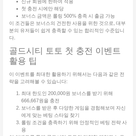
신규 회원에 한하여 적용
첫 충전 시에만 해당
보너스 금액은 롤링 500% 충족 시 출금 가능
이 조건들은 보너스의 건전한 사용을 위한 것으로, 대부
분의 유저들이 쉽게 충족할 수 있는 합리적인 수준입니
다.
골드시티 토토 첫 충전 이벤트
활용 팁
이 이벤트를 최대한 활용하기 위해서는 다음과 같은 전
략을 고려해볼 수 있습니다:
최대 한도인 200,000원 보너스를 받기 위해
666,667원을 충전
보너스를 받은 후 다양한 게임을 경험해보며 자신
에게 맞는 베팅 스타일 찾기
롤링 조건을 충족하기 위해 안정적인 베팅 전략 사
용