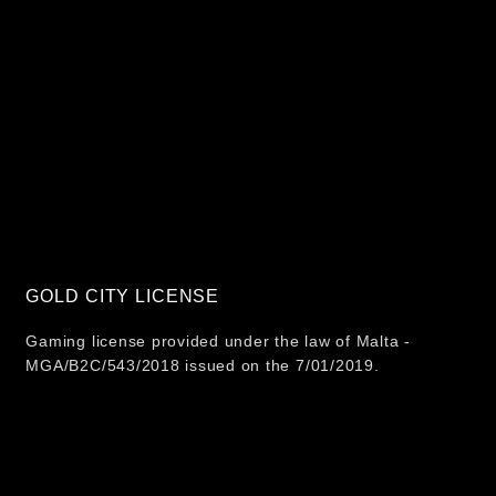
GOLD CITY LICENSE
Gaming license provided under the law of Malta -
MGA/B2C/543/2018 issued on the 7/01/2019.