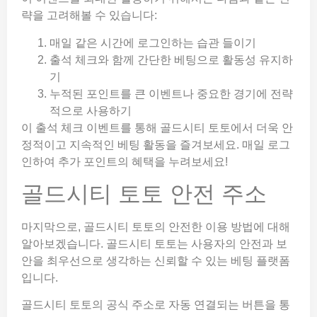
략을 고려해볼 수 있습니다:
매일 같은 시간에 로그인하는 습관 들이기
출석 체크와 함께 간단한 베팅으로 활동성 유지하
기
누적된 포인트를 큰 이벤트나 중요한 경기에 전략
적으로 사용하기
이 출석 체크 이벤트를 통해 골드시티 토토에서 더욱 안
정적이고 지속적인 베팅 활동을 즐겨보세요. 매일 로그
인하여 추가 포인트의 혜택을 누려보세요!
골드시티 토토 안전 주소
마지막으로, 골드시티 토토의 안전한 이용 방법에 대해
알아보겠습니다. 골드시티 토토는 사용자의 안전과 보
안을 최우선으로 생각하는 신뢰할 수 있는 베팅 플랫폼
입니다.
골드시티 토토의 공식 주소로 자동 연결되는 버튼을 통