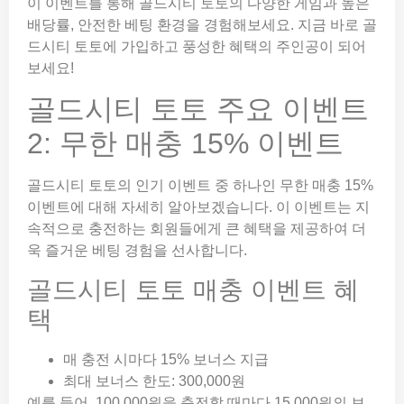
이 이벤트를 통해 골드시티 토토의 다양한 게임과 높은
배당률, 안전한 베팅 환경을 경험해보세요. 지금 바로 골
드시티 토토에 가입하고 풍성한 혜택의 주인공이 되어
보세요!
골드시티 토토 주요 이벤트
2: 무한 매충 15% 이벤트
골드시티 토토의 인기 이벤트 중 하나인 무한 매충 15%
이벤트에 대해 자세히 알아보겠습니다. 이 이벤트는 지
속적으로 충전하는 회원들에게 큰 혜택을 제공하여 더
욱 즐거운 베팅 경험을 선사합니다.
골드시티 토토 매충 이벤트 혜
택
매 충전 시마다 15% 보너스 지급
최대 보너스 한도: 300,000원
예를 들어, 100,000원을 충전할 때마다 15,000원의 보