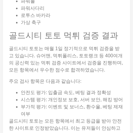
파워볼
파워사다리
로투스 바카라
가상 축구
골드시티 토토 먹튀 검증 결과
골드시티 토토는 매월 1일 정기적으로 먹튀 검증을 받
고 있습니다. 슈어맨, 먹튀폴리스, 토토랭크 등 400여개
의 공신력 있는 먹튀 검증 사이트에서 검증을 진행하며,
모든 항목에서 우수한 점수로 합격하였습니다.
주요 검사 항목은 다음과 같습니다:
안전도 평가: 입출금 속도, 베팅 결과 정확성
시스템 평가: 개인정보 보호, 서버 보안, 해킹 방어
부가적 평가: 이벤트 및 보너스, 환수율, 베팅 제재
여부
골드시티 토토는 모든 항목에서 최고 등급을 받아 안전
한 사이트로 인정받았습니다. 이는 유저들이 안심하고