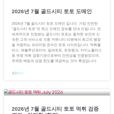
2026년 7월 골드시티 토토 도메인
2026년 7월 골드시티 토토 도메인 입니다. 가장 안전한
“골드시티 토토”의 최신 도메인 정보를 안내 드립니다. 전
세계적으로 인정받는 골드시티 토토는 철저한 보안과 신
속한 고객 서비스로 각종 커뮤니티 리뷰에서 최고의 평점
을 자랑하는 프리미엄 온라인 토토 사이트입니다. 먹튀폴
리스, 에볼루션코리아, 알파토토, 토토랭크, 카지노폴리스
등 유명 먹튀 검증기관으로부터 안전성을 인증받았으며,
무제한 베팅과 당첨 한도를 제공하는 것이 특징입니다.
글읽기 »
2026년 7월 골드시티 토토 먹튀 검증