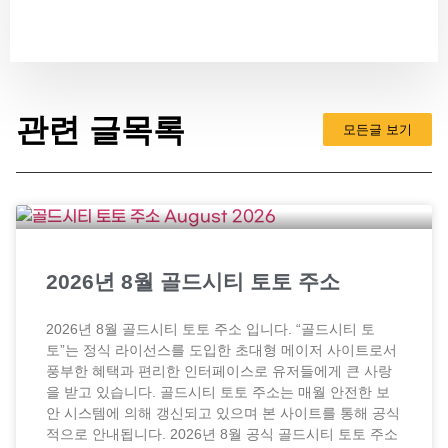
관련 글목록
모든글 보기
2026년 8월 골드시티 토토 주소
2026년 8월 골드시티 토토 주소 입니다. “골드시티 토
토”는 정식 라이선스를 도입한 초대형 메이저 사이트로서
풍부한 혜택과 편리한 인터페이스로 유저들에게 큰 사랑
을 받고 있습니다. 골드시티 토토 주소는 매월 안전한 보
안 시스템에 의해 갱신되고 있으며 본 사이트를 통해 공식
적으로 안내됩니다. 2026년 8월 공식 골드시티 토토 주소