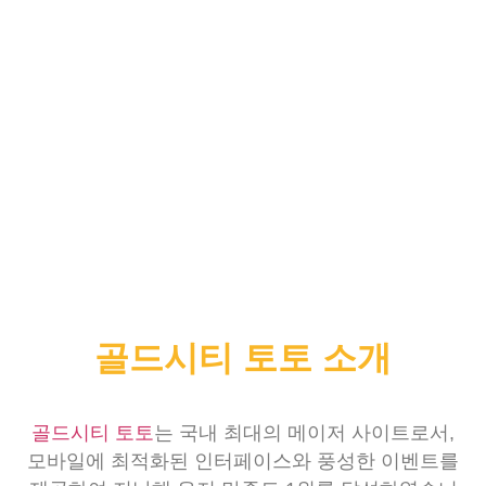
티 토토
사이트
골드시티 토토 소개
골드시티 토토
는 국내 최대의 메이저 사이트로서,
모바일에 최적화된 인터페이스와 풍성한 이벤트를