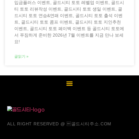
입금플러스 이벤트, 골드시티 토토 레벨업 이벤트, 골드시
티 토토 리뷰작성 이벤트, 골드시티 토토 생일 이벤트, 골
드시티 토토 연승&연패 이벤트, 골드시티 토토 출석 이벤
트, 골드시티 토토 콤프 이벤트, 골드시티 토토 지인추천
이벤트, 골드시티 토토 페이백 이벤트 등 골드시티 토토에
서 푸짐하게 준비한 2026년 7월 이벤트를 지금 만나 보세
요!
글읽기 »
ALL RIGHT RESERVED @ 골드시티주소.COM