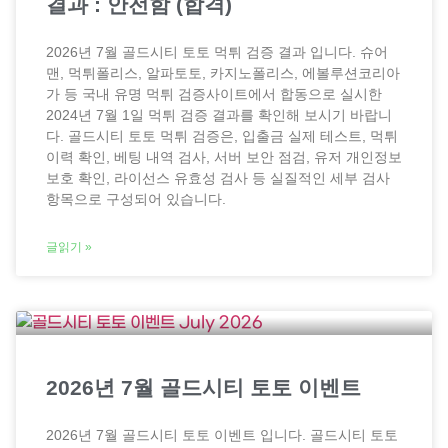
결과 : 안전함 (합격)
2026년 7월 골드시티 토토 먹튀 검증 결과 입니다. 슈어
맨, 먹튀폴리스, 알파토토, 카지노폴리스, 에볼루션코리아
가 등 국내 유명 먹튀 검증사이트에서 합동으로 실시한
2024년 7월 1일 먹튀 검증 결과를 확인해 보시기 바랍니
다. 골드시티 토토 먹튀 검증은, 입출금 실제 테스트, 먹튀
이력 확인, 베팅 내역 검사, 서버 보안 점검, 유저 개인정보
보호 확인, 라이선스 유효성 검사 등 실질적인 세부 검사
항목으로 구성되어 있습니다.
글읽기 »
2026년 7월 골드시티 토토 이벤트
2026년 7월 골드시티 토토 이벤트 입니다. 골드시티 토토