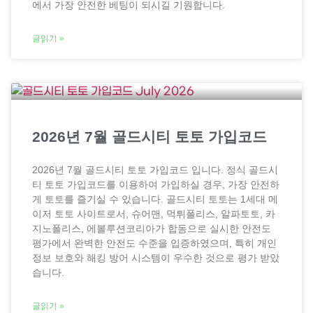
에서 가장 안전한 베팅이 되시길 기원합니다.
글읽기 »
2026년 7월 골드시티 토토 가입코드
2026년 7월 골드시티 토토 가입코드 입니다. 정식 골드시
티 토토 가입코드를 이용하여 가입하실 경우, 가장 안전하
게 토토를 즐기실 수 있습니다. 골드시티 토토는 1세대 메
이저 토토 사이트로서, 슈어맨, 먹튀폴리스, 알파토토, 카
지노폴리스, 에볼루션코리아가 합동으로 실시한 안전도
평가에서 완벽한 안전도 수준을 입증하였으며, 특히 개인
정보 보호와 해킹 방어 시스템이 우수한 것으로 평가 받았
습니다.
글읽기 »