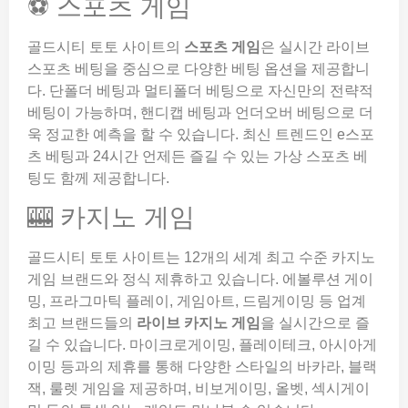
⚽ 스포츠 게임
골드시티 토토 사이트의
스포츠 게임
은 실시간 라이브
스포츠 베팅을 중심으로 다양한 베팅 옵션을 제공합니
다. 단폴더 베팅과 멀티폴더 베팅으로 자신만의 전략적
베팅이 가능하며, 핸디캡 베팅과 언더오버 베팅으로 더
욱 정교한 예측을 할 수 있습니다. 최신 트렌드인 e스포
츠 베팅과 24시간 언제든 즐길 수 있는 가상 스포츠 베
팅도 함께 제공합니다.
🎰 카지노 게임
골드시티 토토 사이트는 12개의 세계 최고 수준 카지노
게임 브랜드와 정식 제휴하고 있습니다. 에볼루션 게이
밍, 프라그마틱 플레이, 게임아트, 드림게이밍 등 업계
최고 브랜드들의
라이브 카지노 게임
을 실시간으로 즐
길 수 있습니다. 마이크로게이밍, 플레이테크, 아시아게
이밍 등과의 제휴를 통해 다양한 스타일의 바카라, 블랙
잭, 룰렛 게임을 제공하며, 비보게이밍, 올벳, 섹시게이