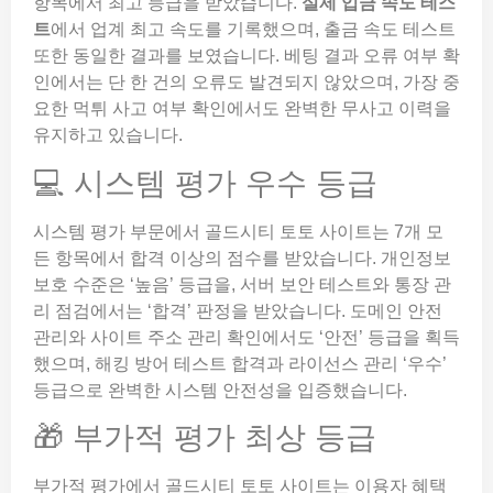
항목에서 최고 등급을 받았습니다.
실제 입금 속도 테스
트
에서 업계 최고 속도를 기록했으며, 출금 속도 테스트
또한 동일한 결과를 보였습니다. 베팅 결과 오류 여부 확
인에서는 단 한 건의 오류도 발견되지 않았으며, 가장 중
요한 먹튀 사고 여부 확인에서도 완벽한 무사고 이력을
유지하고 있습니다.
💻 시스템 평가 우수 등급
시스템 평가 부문에서 골드시티 토토 사이트는 7개 모
든 항목에서 합격 이상의 점수를 받았습니다. 개인정보
보호 수준은 ‘높음’ 등급을, 서버 보안 테스트와 통장 관
리 점검에서는 ‘합격’ 판정을 받았습니다. 도메인 안전
관리와 사이트 주소 관리 확인에서도 ‘안전’ 등급을 획득
했으며, 해킹 방어 테스트 합격과 라이선스 관리 ‘우수’
등급으로 완벽한 시스템 안전성을 입증했습니다.
🎁 부가적 평가 최상 등급
부가적 평가에서 골드시티 토토 사이트는 이용자 혜택