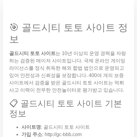
🎯 골드시티 토토 사이트 정
보
골드시티 토토 사이트
는 10년 이상의 운영 경력을 자랑
하는 검증된 메이저 사이트입니다. 국제 온라인 게이밍
라이선스를 정식 취득한 해외 합법 법인으로 운영되고
있어 안전성과 신뢰성을 보장합니다. 400여 개의 보증
사이트에서 검증을 받은 골드시티 토토 사이트는 먹튀
사고 이력이 전무한 안전놀이터로 평가받고 있습니다.
📋 골드시티 토토 사이트 기본
정보
사이트명
: 골드시티 토토 사이트
가입 주소
: http://gc-bbb.com