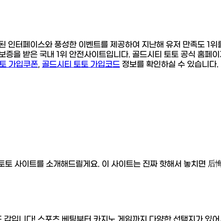
화된 인터페이스와 풍성한 이벤트를 제공하여 지난해 유저 만족도 1
보증을 받은 국내 1위 안전사이트입니다. 골드시티 토토 공식 홈페
토 가입쿠폰
,
골드시티 토토 가입코드
정보를 확인하실 수 있습니다.
 토토 사이트를 소개해드릴게요. 이 사이트는 진짜 핫해서 놓치면 后悔
도 갑입니다! 스포츠 베팅부터 카지노 게임까지 다양한 선택지가 있어