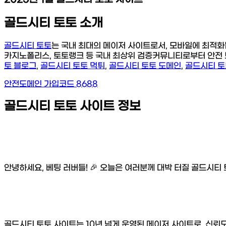
골드시티 토토 소개
골드시티 토토
는 국내 최대의 메이저 사이트로서, 모바일에 최적
카지노폴리스, 토토랭크 등 국내 최상위 검증커뮤니티로부터 안전 
토 블로그
,
골드시티 토토 먹튀
,
골드시티 토토 도메인
,
골드시티 토
안전도메인 가입코드 8688
골드시티 토토 사이트 정보
안녕하세요, 베팅 러버들! 🎉 오늘은 여러분께 대박 터질 골드시티
골드시티 토토 사이트는 10년 넘게 운영된 메이저 사이트로, 신뢰