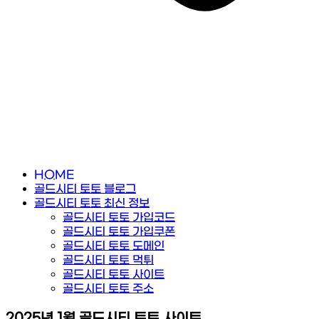
HOME
골드시티 토토 블로그
골드시티 토토 최신 정보
골드시티 토토 가입코드
골드시티 토토 가입쿠폰
골드시티 토토 도메인
골드시티 토토 먹튀
골드시티 토토 사이트
골드시티 토토 주소
2025년 1월 골드시티 토토 사이트