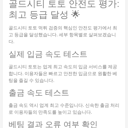
골드시티 토토 안전도 평가:
최고 등급 달성 🌟
골드시티 토토 먹튀 검증의 핵심인 안전도 평가에서 최
고 등급을 달성했습니다. 세부 항목별로 살펴보겠습니
다.
실제 입금 속도 테스트
골드시티 토토는 업계 최고 속도의 입금 서비스를 제공
합니다. 이용자들은 빠르고 안전한 입금으로 원활한 베
팅을 즐길 수 있습니다.
출금 속도 테스트
출금 속도 역시 업계 최고 수준입니다. 신속한 출금 처리
로 이용자들의 만족도를 높이고 있습니다.
베팅 결과 오류 여부 확인