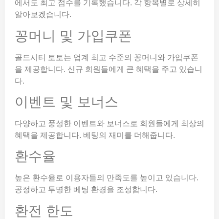
에서도 최고 점수를 기록했습니다. 각 항목별로 상세히
알아보겠습니다.
꽁머니 및 가입쿠폰
골드시티 토토는 업계 최고 수준의 꽁머니와 가입쿠폰
을 제공합니다. 신규 회원들에게 큰 혜택을 주고 있습니
다.
이벤트 및 보너스
다양하고 풍성한 이벤트와 보너스로 회원들에게 최상의
혜택을 제공합니다. 베팅의 재미를 더해줍니다.
환수율
높은 환수율로 이용자들의 만족도를 높이고 있습니다.
공정하고 투명한 베팅 환경을 조성합니다.
환전 한도