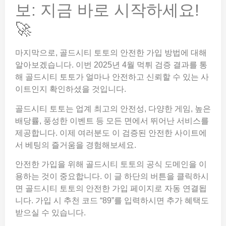
보: 지금 바로 시작하세요!
🚀
마지막으로, 골드시티 토토의 안전한 가입 방법에 대해
알아보겠습니다. 이번 2025년 4월 먹튀 검증 결과를 통
해 골드시티 토토가 얼마나 안전하고 신뢰할 수 있는 사
이트인지 확인하셨을 것입니다.
골드시티 토토는 업계 최고의 안전성, 다양한 게임, 높은
배당률, 풍성한 이벤트 등 모든 면에서 뛰어난 서비스를
제공합니다. 이제 여러분도 이 검증된 안전한 사이트에
서 베팅의 즐거움을 경험해보세요.
안전한 가입을 위해 골드시티 토토의 공식 도메인을 이
용하는 것이 중요합니다. 이 글 하단의 버튼을 클릭하시
면 골드시티 토토의 안전한 가입 페이지로 자동 연결됩
니다. 가입 시 추천 코드 “89”를 입력하시면 추가 혜택도
받으실 수 있습니다.