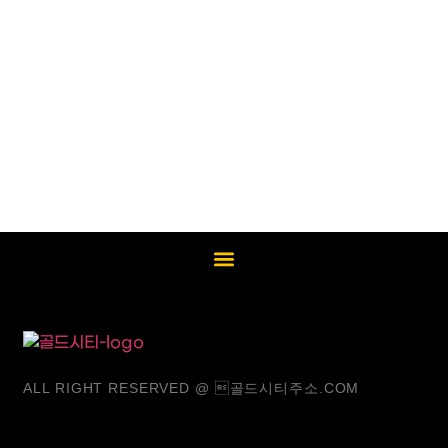
ALL RIGHT RESERVED @ 골드시티주소.COM