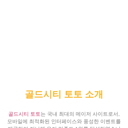
골드시티 토토 소개
골드시티 토토
는 국내 최대의 메이저 사이트로서,
모바일에 최적화된 인터페이스와 풍성한 이벤트를