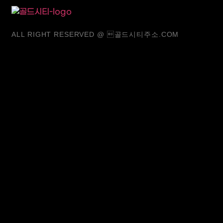
ALL RIGHT RESERVED @ 골드시티주소.COM