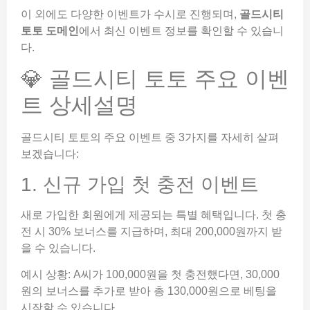
이 외에도 다양한 이벤트가 수시로 진행되며,
골드시티
토토 도메인
에서 최신 이벤트 정보를 확인할 수 있습니
다.
💎 골드시티 토토 주요 이벤
트 상세설명
골드시티 토토의 주요 이벤트 중 3가지를 자세히 살펴
보겠습니다:
1. 신규 가입 첫 충전 이벤트
새로 가입한 회원에게 제공되는 특별 혜택입니다. 첫 충
전 시 30% 보너스를 지급하며, 최대 200,000원까지 받
을 수 있습니다.
예시 상황: A씨가 100,000원을 첫 충전했다면, 30,000
원의 보너스를 추가로 받아 총 130,000원으로 베팅을
시작할 수 있습니다.