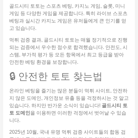
골드시티 토토는 스포츠 베팅, 카지노 게임, 슬롯, 미니
게임 등 다양한 게임을 제공합니다. 특히 라이브 스포츠
베팅과 실시간 카지노 게임은 유저들에게 큰 인기를 얻
고 있습니다.
먹튀 검증 결과, 골드시티 토토는 매월 정기적으로 진행
되는 검증에서 우수한 점수로 합격했습니다. 안전도, 시
스템, 부가적 평가 등 모든 항목에서 최고 등급을 받아
안전한 베팅 환경을 보장합니다.
🔒 안전한 토토 찾는법
온라인 베팅을 즐기는 많은 분들이 먹튀 사이트, 안전하
지 않은 도메인, 개인정보 유출 등을 걱정하시는 것 알고
있습니다. 하지만 반가운 소식이 있습니다!
골드시티 토
토 도메인
을 이용하면 이러한 걱정에서 벗어날 수 있습
니다.
2025년 10월, 국내 유명 먹튀 검증 사이트들의 합동 검