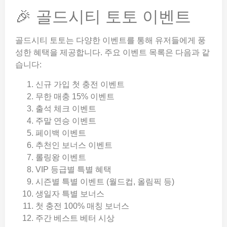
🎉 골드시티 토토 이벤트
골드시티 토토는 다양한 이벤트를 통해 유저들에게 풍
성한 혜택을 제공합니다. 주요 이벤트 목록은 다음과 같
습니다:
신규 가입 첫 충전 이벤트
무한 매충 15% 이벤트
출석 체크 이벤트
주말 연승 이벤트
페이백 이벤트
추천인 보너스 이벤트
롤링왕 이벤트
VIP 등급별 특별 혜택
시즌별 특별 이벤트 (월드컵, 올림픽 등)
생일자 특별 보너스
첫 충전 100% 매칭 보너스
주간 베스트 베터 시상