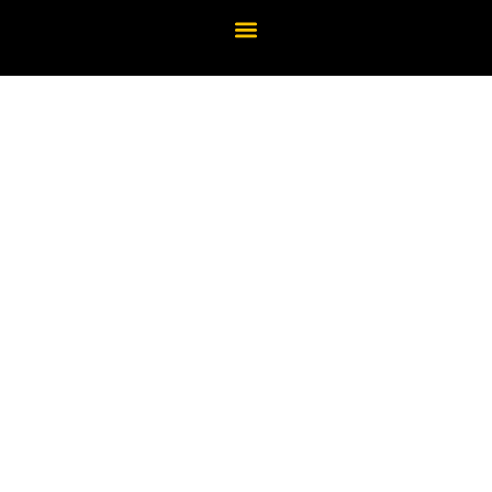
2025년 9
월 골드시