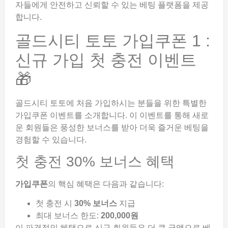
자들에게 안전하고 신뢰할 수 있는 베팅 플랫폼을 제공
합니다.
골드시티 토토 가입쿠폰 1 :
신규 가입 첫 충전 이벤트
🎁
골드시티 토토에 처음 가입하시는 분들을 위한 특별한
가입쿠폰 이벤트를 소개합니다. 이 이벤트를 통해 새로
운 회원들은 풍성한 보너스를 받아 더욱 즐거운 베팅을
경험할 수 있습니다.
첫 충전 30% 보너스 혜택
가입쿠폰
의 핵심 혜택은 다음과 같습니다:
첫 충전 시
30% 보너스
지급
최대 보너스 한도:
200,000원
이 파격적인 혜택으로 신규 회원들은 더 큰 금액으로 베