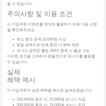
을 수 있습니다.
주의사항 및 이용 조건
이 가입쿠폰 이벤트를 최대한 활용하기 위해 다음 사항
을 확인해주세요:
최소 충전 금액 10,000원 이상
동일 금액으로 반복 충전 시 혜택 제한
보너스 금액은 롤링 300% 충족 시 출금 가능
이러한 조건을 고려하여 효율적으로 보너스를 활용할
수 있습니다.
실제
혜택 예시
이 가입쿠폰의 실제 혜택을 예시로 살펴보겠습니다:
100,000원 충전 시: 15,000원 보너스 지급
500,000원 충전 시: 75,000원 보너스 지급