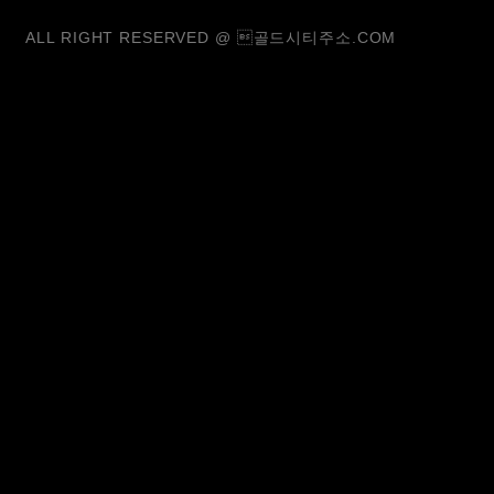
ALL RIGHT RESERVED @ 골드시티주소.COM