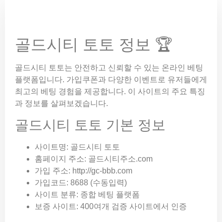
골드시티 토토 정보 🏆
골드시티 토토는 안전하고 신뢰할 수 있는 온라인 베팅
플랫폼입니다. 가입쿠폰과 다양한 이벤트로 유저들에게
최고의 베팅 경험을 제공합니다. 이 사이트의 주요 특징
과 정보를 살펴보겠습니다.
골드시티 토토 기본 정보
사이트명: 골드시티 토토
홈페이지 주소: 골드시티주소.com
가입 주소: http://gc-bbb.com
가입코드: 8688 (수동입력)
사이트 분류: 종합 베팅 플랫폼
보증 사이트: 400여개 검증 사이트에서 인증