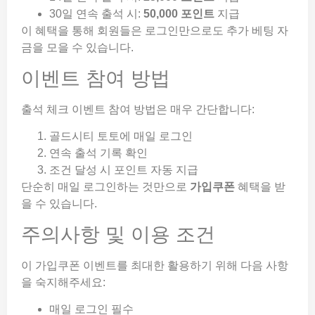
30일 연속 출석 시:
50,000 포인트
지급
이 혜택을 통해 회원들은 로그인만으로도 추가 베팅 자
금을 모을 수 있습니다.
이벤트 참여 방법
출석 체크 이벤트 참여 방법은 매우 간단합니다:
골드시티 토토에 매일 로그인
연속 출석 기록 확인
조건 달성 시 포인트 자동 지급
단순히 매일 로그인하는 것만으로
가입쿠폰
혜택을 받
을 수 있습니다.
주의사항 및 이용 조건
이 가입쿠폰 이벤트를 최대한 활용하기 위해 다음 사항
을 숙지해주세요:
매일 로그인 필수