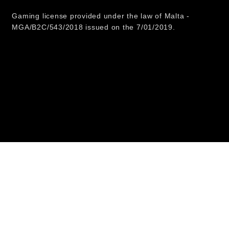
Gaming license provided under the law of Malta -
MGA/B2C/543/2018 issued on the 7/01/2019.