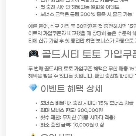
첫 충전 시에만 해당되는 일회성 이벤트
보너스 금액은 롤링 500% 충족 시 출금 가능
예를 들어, 신규 가입 후 50만원을 첫 충전하시면 1
이트의
가입쿠폰
과 비교했을 때 상당히 높은 수준의 
티에 신규 가입 후 첫 충전만 하면 보너스가 자동으로
골드시티 토토 가입쿠폰 
두 번째
골드시티 토토 가입쿠폰
혜택은 무한 매충 15
혜택을 받을 수 있다는 것입니다. 매번 충전할 때마다
이벤트 혜택 상세
보너스 비율:
매 충전 시마다 15% 보너스 지급
최대 보너스 한도:
300,000원
횟수 제한:
무제한 (매충 시마다 적용)
최소 충전 금액:
10,000원 이상