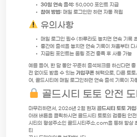
30일 연속 출석:
50,000 포인트 지급
참여 방법:
매일 로그인만 하면 자동 적립
유의사항
매일 로그인 필수 (하루라도 놓치면 연속 기록 
중간에 출석을 놓치면 연속 기록이 처음부터 다
지급된 포인트는 롤링 조건 충족 후 사용 가능
예를 들어, 한 달 동안 꾸준히 출석체크를 하신다면 총 85
전 없이도 받을 수 있는
가입쿠폰
혜택으로, 다른 토
여, 골드시티에 매일 로그인하면 연속 출석 기록이 
골드시티 토토 안전 
마무리하면서, 2026년 2월 현재
골드시티 토토 가
아래 버튼을 클릭하시면 골드시티 토토의 검증된 안전
시티의 평생주소인 골드시티주소.com을 통해 항상 
티