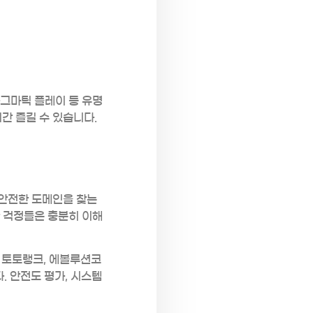
라그마틱 플레이 등 유명
간 즐길 수 있습니다.
 안전한 도메인을 찾는
한 걱정들은 충분히 이해
, 토토랭크, 에볼루션코
. 안전도 평가, 시스템