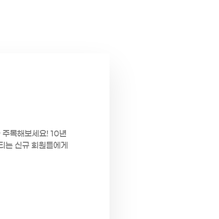
 주목해보세요! 10년
시티는 신규 회원들에게