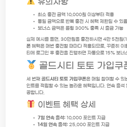
유의사항
최소 충전 금액 10,000원 이상부터 적용
동일 금액으로 반복 충전 시 혜택 제한될 수 있
보너스 금액은 롤링 300% 충족 시 출금 가능
실제 예시를 들면, 30만원을 충전하시면 4만 5천원(
폰
혜택은 매번 충전할 때마다 적용되므로, 꾸준히 이
티에 로그인 후 충전을 진행하면 자동으로 15% 보너
골드시티 토토 가입쿠폰 
세 번째
골드시티 토토 가입쿠폰
은 매일 참여할 수 있
인트를 적립할 수 있는 놀라운 혜택입니다. 연속 출석 
공합니다.
이벤트 혜택 상세
7일 연속 출석:
10,000 포인트 지급
14일 연속 출석:
25,000 포인트 지급